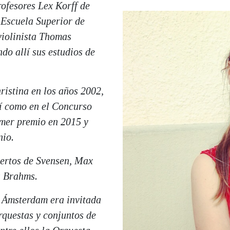
ofesores Lex Korff de
a Escuela Superior de
violinista Thomas
do allí sus estudios de
istina en los años 2002,
í como en el Concurso
imer premio en 2015 y
nio.
iertos de Svensen, Max
s Brahms.
 Ámsterdam era invitada
rquestas y conjuntos de