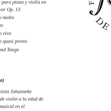
 para piano y violín en
yor Op. 13
o molto
te
o vivo
o quasi presto
and Tango
a)
inista Johanneke
e violín a la edad de
musical en el