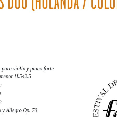
S DÚO (HOLANDA / COLO
 para violín y piano forte
 menor H.542.5
o
o
o
 y Allegro Op. 70