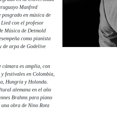
a uruguayo Manfred
e posgrado en música de
 Lied con el profesor
de Música de Detmold
esempeña como pianista
 y de arpa de Godelive
e cámara es amplia, con
 y festivales en Colombia,
za, Hungría y Holanda.
ltural alemana en el año
hannes Brahms para piano
on una obra de Nino Rota